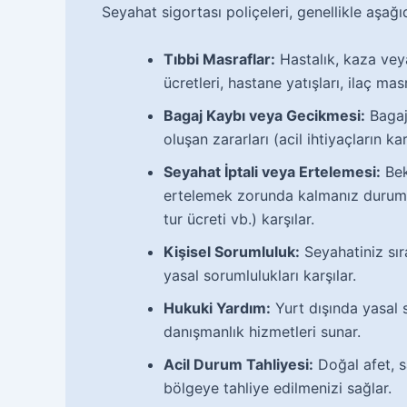
Seyahat sigortası poliçeleri, genellikle aşağ
Tıbbi Masraflar:
Hastalık, kaza vey
ücretleri, hastane yatışları, ilaç masra
Bagaj Kaybı veya Gecikmesi:
Bagaj
oluşan zararları (acil ihtiyaçların k
Seyahat İptali veya Ertelemesi:
Bek
ertelemek zorunda kalmanız durumun
tur ücreti vb.) karşılar.
Kişisel Sorumluluk:
Seyahatiniz sı
yasal sorumlulukları karşılar.
Hukuki Yardım:
Yurt dışında yasal 
danışmanlık hizmetleri sunar.
Acil Durum Tahliyesi:
Doğal afet, s
bölgeye tahliye edilmenizi sağlar.