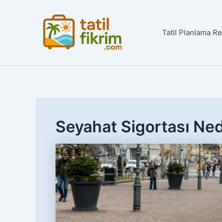
İçeriğe
atla
Tatil Planlama R
Seyahat Sigortası Ned