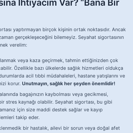
ına İhtiyacım Var? “Bana Bir
rtası yaptırmayan birçok kişinin ortak noktasıdır. Ancak
 zaman gerçekleşeceğini bilemeyiz. Seyahat sigortasının
nek verelim:
alanmak veya kaza geçirmek, tahmin ettiğinizden çok
bilir. Özellikle bazı ülkelerde sağlık hizmetleri oldukça
 durumlarda acil tıbbi müdahaleleri, hastane yatışlarını ve
nizi korur.
Unutmayın, sağlık her şeyden önemlidir!
lanında bagajınızın kaybolması veya gecikmesi,
r stres kaynağı olabilir. Seyahat sigortası, bu gibi
ılamanız için size maddi destek sağlar ve kayıp
lemleri takip eder.
lenmedik bir hastalık, ailevi bir sorun veya doğal afet