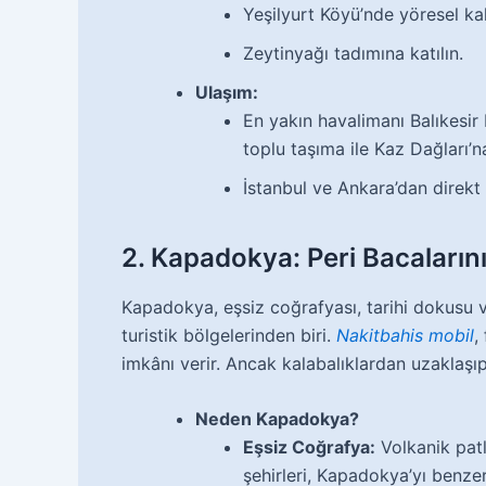
Yeşilyurt Köyü’nde yöresel kah
Zeytinyağı tadımına katılın.
Ulaşım:
En yakın havalimanı Balıkesir
toplu taşıma ile Kaz Dağları’na
İstanbul ve Ankara’dan direkt
2. Kapadokya: Peri Bacaların
Kapadokya, eşsiz coğrafyası, tarihi dokusu v
turistik bölgelerinden biri.
Nakitbahis mobil
,
imkânı verir. Ancak kalabalıklardan uzaklaş
Neden Kapadokya?
Eşsiz Coğrafya:
Volkanik patl
şehirleri, Kapadokya’yı benzers