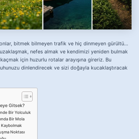
efonlar, bitmek bilmeyen trafik ve hiç dinmeyen gürültü…
zaklaşmak, nefes almak ve kendimizi yeniden bulmak
 kaçmak için huzurlu rotalar arayışına gireriz. Bu
ruhunuzu dinlendirecek ve sizi doğayla kucaklaştıracak
reye Gitsek?
inde Bir Yolculuk
ında Bir Mola
de Kaybolmak
luşma Noktası
luğu