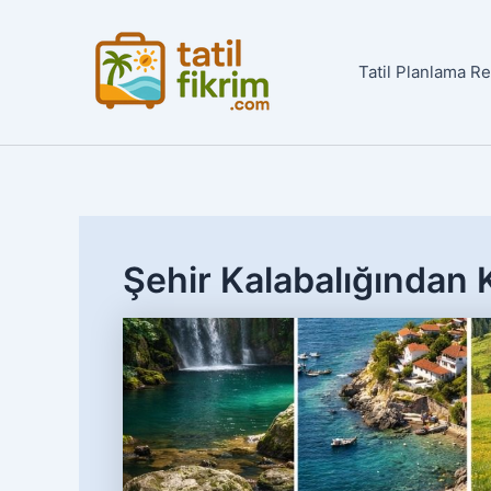
İçeriğe
atla
Tatil Planlama R
Şehir Kalabalığından 