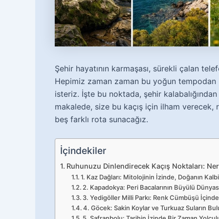
Şehir hayatının karmaşası, sürekli çalan tel
Hepimiz zaman zaman bu yoğun tempodan u
isteriz. İşte bu noktada, şehir kalabalığından
makalede, size bu kaçış için ilham verecek, 
beş farklı rota sunacağız.
İçindekiler
Ruhunuzu Dinlendirecek Kaçış Noktaları: Ne
1. Kaz Dağları: Mitolojinin İzinde, Doğanın Kalb
2. Kapadokya: Peri Bacalarının Büyülü Dünyas
3. Yedigöller Milli Parkı: Renk Cümbüşü İçin
4. Göcek: Sakin Koylar ve Turkuaz Suların Bu
5. Safranbolu: Tarihin İzinde Bir Zaman Yolcu