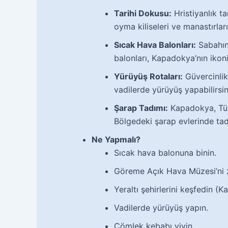
Tarihi Dokusu:
Hristiyanlık t
oyma kiliseleri ve manastırlar
Sıcak Hava Balonları:
Sabahın
balonları, Kapadokya’nın ikon
Yürüyüş Rotaları:
Güvercinlik 
vadilerde yürüyüş yapabilirsin
Şarap Tadımı:
Kapadokya, Türk
Bölgedeki şarap evlerinde tad
Ne Yapmalı?
Sıcak hava balonuna binin.
Göreme Açık Hava Müzesi’ni z
Yeraltı şehirlerini keşfedin (K
Vadilerde yürüyüş yapın.
Çömlek kebabı yiyin.