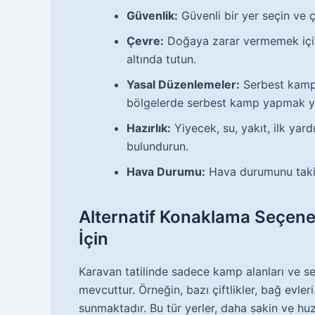
Güvenlik:
Güvenli bir yer seçin ve ç
Çevre:
Doğaya zarar vermemek için d
altında tutun.
Yasal Düzenlemeler:
Serbest kamp 
bölgelerde serbest kamp yapmak yas
Hazırlık:
Yiyecek, su, yakıt, ilk yard
bulundurun.
Hava Durumu:
Hava durumunu takip 
Alternatif Konaklama Seçenek
İçin
Karavan tatilinde sadece kamp alanları ve s
mevcuttur. Örneğin, bazı çiftlikler, bağ evle
sunmaktadır. Bu tür yerler, daha sakin ve hu