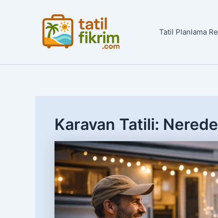
İçeriğe
atla
Tatil Planlama R
Karavan Tatili: Nerede