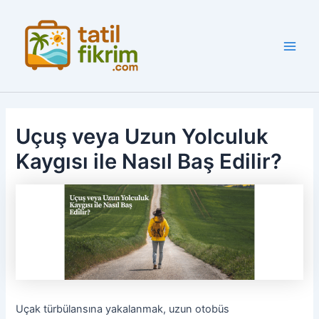
İçeriğe
atla
Main
Men
Uçuş veya Uzun Yolculuk
Kaygısı ile Nasıl Baş Edilir?
Uçak türbülansına yakalanmak, uzun otobüs