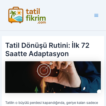
İçeriğe
atla
Main
Men
Tatil Dönüşü Rutini: İlk 72
Saatte Adaptasyon
Tatilin o büyülü perdesi kapandığında, geriye kalan sadece