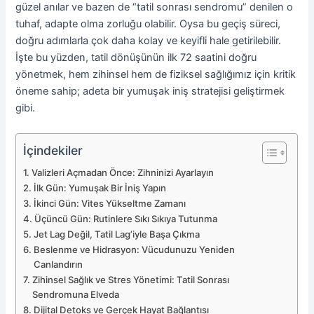
güzel anılar ve bazen de “tatil sonrası sendromu” denilen o
tuhaf, adapte olma zorluğu olabilir. Oysa bu geçiş süreci,
doğru adımlarla çok daha kolay ve keyifli hale getirilebilir.
İşte bu yüzden, tatil dönüşünün ilk 72 saatini doğru
yönetmek, hem zihinsel hem de fiziksel sağlığımız için kritik
öneme sahip; adeta bir yumuşak iniş stratejisi geliştirmek
gibi.
İçindekiler
Valizleri Açmadan Önce: Zihninizi Ayarlayın
İlk Gün: Yumuşak Bir İniş Yapın
İkinci Gün: Vites Yükseltme Zamanı
Üçüncü Gün: Rutinlere Sıkı Sıkıya Tutunma
Jet Lag Değil, Tatil Lag’iyle Başa Çıkma
Beslenme ve Hidrasyon: Vücudunuzu Yeniden
Canlandırın
Zihinsel Sağlık ve Stres Yönetimi: Tatil Sonrası
Sendromuna Elveda
Dijital Detoks ve Gerçek Hayat Bağlantısı