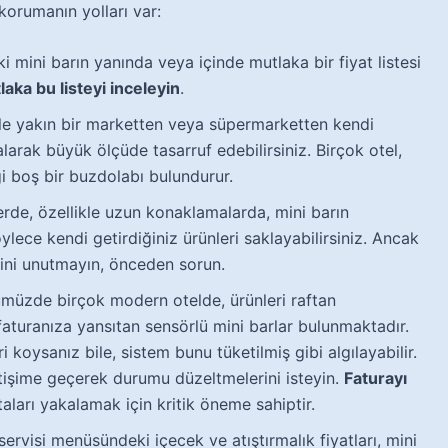
korumanın yolları var:
 mini barın yanında veya içinde mutlaka bir fiyat listesi
aka bu listeyi inceleyin
.
e yakın bir marketten veya süpermarketten kendi
 alarak büyük ölçüde tasarruf edebilirsiniz. Birçok otel,
ği boş bir buzdolabı bulundurur.
erde, özellikle uzun konaklamalarda, mini barın
öylece kendi getirdiğiniz ürünleri saklayabilirsiniz. Ancak
ğini unutmayın, önceden sorun.
üzde birçok modern otelde, ürünleri raftan
faturanıza yansıtan sensörlü mini barlar bulunmaktadır.
i koysanız bile, sistem bunu tüketilmiş gibi algılayabilir.
tişime geçerek durumu düzeltmelerini isteyin.
Faturayı
taları yakalamak için kritik öneme sahiptir.
rvisi menüsündeki içecek ve atıştırmalık fiyatları, mini