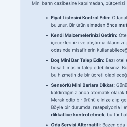
Mini barın cazibesine kapılmadan, bütçenizi 
Fiyat Listesini Kontrol Edin:
Odadaki
bulunur. Bir ürün almadan önce
mutl
Kendi Malzemelerinizi Getirin:
Otel
içeceklerinizi ve atıştırmalıklarınızı
odasında misafirlerin kullanabilece
Boş Mini Bar Talep Edin:
Bazı otell
boşaltılmasını talep edebilirsiniz. B
bu hizmetin de bir ücreti olabilece
Sensörlü Mini Barlara Dikkat:
Günüm
kaldırdığınız anda otomatik olarak 
Merak edip bir ürünü elinize alıp ger
Böyle bir durumda, resepsiyonla ile
dikkatlice kontrol etmek
, bu tür ha
Oda Servisi Alternatifi:
Bazen oda se