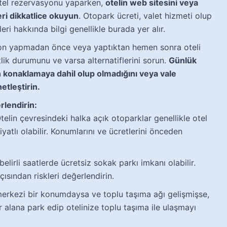
el rezervasyonu yaparken,
otelin web sitesini veya
ri dikkatlice okuyun
. Otopark ücreti, valet hizmeti olup
eri hakkında bilgi genellikle burada yer alır.
n yapmadan önce veya yaptıktan hemen sonra oteli
lik durumunu ve varsa alternatiflerini sorun.
Günlük
n konaklamaya dahil olup olmadığını veya vale
etleştirin.
rlendirin:
elin çevresindeki halka açık otoparklar genellikle otel
atlı olabilir. Konumlarını ve ücretlerini önceden
elirli saatlerde ücretsiz sokak parkı imkanı olabilir.
ısından riskleri değerlendirin.
merkezi bir konumdaysa ve toplu taşıma ağı gelişmişse,
ir alana park edip otelinize toplu taşıma ile ulaşmayı