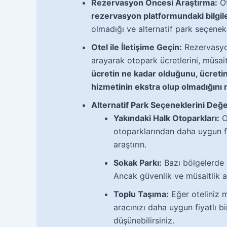
Rezervasyon Öncesi Araştırma:
Ot
rezervasyon platformundaki bilgile
olmadığı ve alternatif park seçenekl
Otel ile İletişime Geçin:
Rezervasyo
arayarak otopark ücretlerini, müsait
ücretin ne kadar olduğunu, ücreti
hizmetinin ekstra olup olmadığını n
Alternatif Park Seçeneklerini Değe
Yakındaki Halk Otoparkları:
Ot
otoparklarından daha uygun fiy
araştırın.
Sokak Parkı:
Bazı bölgelerde b
Ancak güvenlik ve müsaitlik aç
Toplu Taşıma:
Eğer oteliniz 
aracınızı daha uygun fiyatlı b
düşünebilirsiniz.