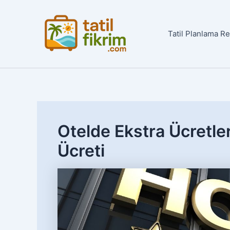
İçeriğe
atla
Tatil Planlama R
Otelde Ekstra Ücretler
Ücreti